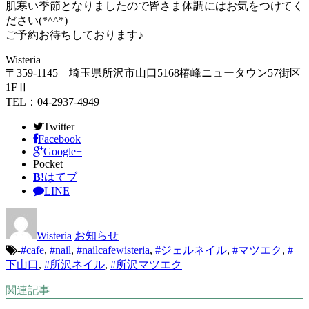
肌寒い季節となりましたので皆さま体調にはお気をつけてく
ださい(*^^*)
ご予約お待ちしております♪
Wisteria
〒359-1145 埼玉県所沢市山口5168椿峰ニュータウン57街区
1FⅡ
TEL：04-2937-4949
Twitter
Facebook
Google+
Pocket
B!
はてブ
LINE
Wisteria
お知らせ
-
#cafe
,
#nail
,
#nailcafewisteria
,
#ジェルネイル
,
#マツエク
,
#
下山口
,
#所沢ネイル
,
#所沢マツエク
関連記事