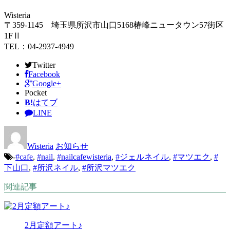
Wisteria
〒359-1145 埼玉県所沢市山口5168椿峰ニュータウン57街区
1FⅡ
TEL：04-2937-4949
Twitter
Facebook
Google+
Pocket
B!
はてブ
LINE
Wisteria
お知らせ
-
#cafe
,
#nail
,
#nailcafewisteria
,
#ジェルネイル
,
#マツエク
,
#
下山口
,
#所沢ネイル
,
#所沢マツエク
関連記事
2月定額アート♪