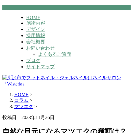
HOME
施術内容
デザイン
採用情報
会社概要
お問い合わせ
よくあるご質問
ブログ
サイトマップ
HOME
>
コラム
>
マツエク
>
投稿日：2023年11月26日
自然な目元になるマツエクの種類は？