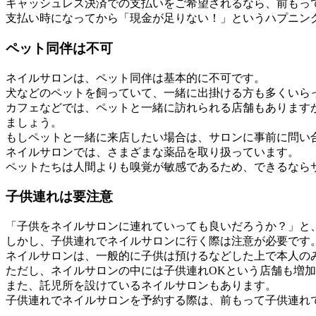
キャッシュレス決済での支払いをご希望されるなら、前もっ
支払い時になってから「現金が足りない！」というハプニン
ペット同伴は不可
ネイルサロンは、ペット同伴は基本的に不可です。
犬などのペットを飼っていて、一緒に出掛ける方も多くいら
カフェなどでは、ペットと一緒に訪れられる店舗もあります
ましょう。
もしペットと一緒に来店したい場合は、サロンに事前に問い
ネイルサロンでは、さまざまな薬品を取り扱っています。
ペットたちは人間よりも嗅覚が敏感であるため、できるなら
子供連れは要注意
「子供をネイルサロンに連れていっても良いだろうか？」と
しかし、子供連れでネイルサロンに行く際は注意が必要です
ネイルサロンは、一般的に子供は預けるなどした上で本人の
ただし、ネイルサロンの中には子供連れOKという店舗も増
また、託児所を設けているネイルサロンもあります。
子供連れでネイルサロンを予約する際は、前もって子供連れ