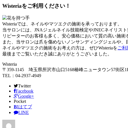
Wisteriaをご利用ください！
Wisteriaでは、ネイルやマツエクの施術を承っております。
当サロンには、JNAジェルネイル技能検定やJNECネイリ
リピーターのお客様も多く、安心価格において質の高い施術
また、当サロンは爪を傷めないノンサンディングジェルや、
ネイルやマツエクの施術をお考えの方は、ぜひWisteriaを
ご利
最後までご覧いただき誠にありがとうございました。
Wisteria
〒359-1145 埼玉県所沢市山口5168椿峰ニュータウン57街区1
TEL：04-2937-4949
Twitter
Facebook
Google+
Pocket
B!
はてブ
LINE